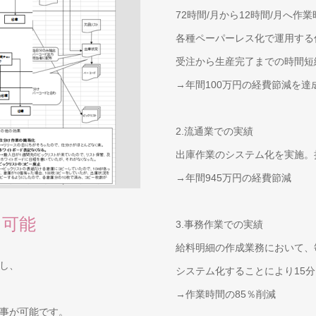
72時間/月から12時間/月へ作
各種ペーパーレス化で運用する
受注から生産完了までの時間短
→年間100万円の経費節減を達
2.流通業での実績
出庫作業のシステム化を実施。
→年間945万円の経費節減
も可能
3.事務作業での実績
給料明細の作成業務において、
し、
システム化することにより15
→作業時間の85％削減
事が可能です。