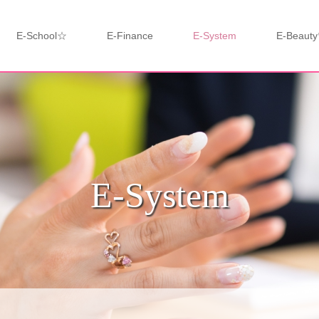
E-School☆
E-Finance
E-System
E-Beaut
E-System