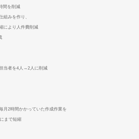
業時間を削減
仕組みを作り、
縮により人件費削減
成
担当者を4人→2人に削減
毎月2時間かかっていた作成作業を
分にまで短縮